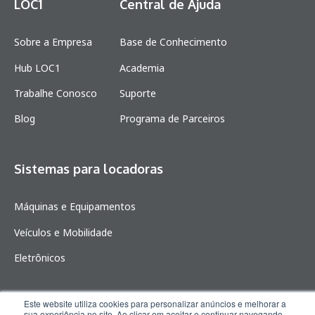
LOC1
Central de Ajuda
Sobre a Empresa
Base de Conhecimento
Hub LOC1
Academia
Trabalhe Conosco
Suporte
Blog
Programa de Parceiros
Sistemas para locadoras
Máquinas e Equipamentos
Veículos e Mobilidade
Eletrônicos
Este website utiliza cookies para personalizar anúncios e melhorar a
sua experiência no site. Ao clicar em aceitar e continuar navegando,
© 2026. Todos os direitos reservados.
Política de privacidade.
Desenvolvido por
BIUNA
.