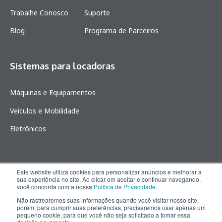
Trabalhe Conosco
Suporte
Blog
Programa de Parceiros
Sistemas para locadoras
Máquinas e Equipamentos
Veículos e Mobilidade
Eletrônicos
© 2026. Todos os direitos reservados.
Política de privacidade.
Desenvolvido por
BIUNA
.
Este website utiliza cookies para personalizar anúncios e melhorar a
sua experiência no site. Ao clicar em aceitar e continuar navegando,
você concorda com a nossa
Política de Privacidade
.
© 2021 Kalungi, Inc. - All Rights Reserved.
Não rastrearemos suas informações quando você visitar nosso site,
porém, para cumprir suas preferências, precisaremos usar apenas um
pequeno cookie, para que você não seja solicitado a tomar essa
Powered by Atlas - a B2B SaaS HubSpot theme